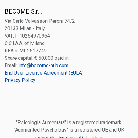
BECOME S.r.l.
Via Carlo Valvassori Peroni 74/2
20133 Milan - Italy
VAT: IT10254970964
C.C.I.A.A. of Milano
REA n. MI-2517749
Share capital: € 50,000 paid in.
Email:
info@become-hub.com
End User License Agreement (EULA)
Privacy Policy
"Psicologia Aumentata" is a registered trademark.
"Augmented Psychology" is a registered UE and UK
trademark.
English (US)
|
Italiano