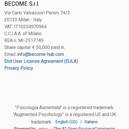
BECOME S.r.l.
Via Carlo Valvassori Peroni 74/2
20133 Milan - Italy
VAT: IT10254970964
C.C.I.A.A. of Milano
REA n. MI-2517749
Share capital: € 50,000 paid in.
Email:
info@become-hub.com
End User License Agreement (EULA)
Privacy Policy
"Psicologia Aumentata" is a registered trademark.
"Augmented Psychology" is a registered UE and UK
trademark.
English (US)
|
Italiano
Powered by
- The #1
Open Source eCommerce