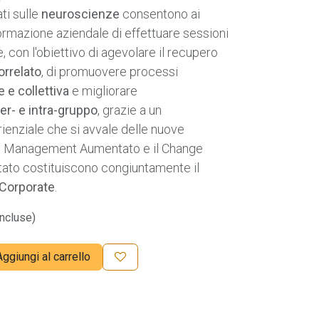
ti sulle
neuroscienze
consentono ai
formazione aziendale di effettuare sessioni
 con l'obiettivo di agevolare il recupero
orrelato
, di promuovere processi
e e collettiva
e migliorare
r- e intra-gruppo
, grazie a un
enziale che si avvale delle nuove
ss Management Aumentato e il Change
o costituiscono congiuntamente il
Corporate
.
ncluse)
ggiungi al carrello