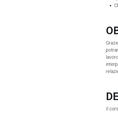
C
OB
Grazie
potra
lavor
interp
relazi
DE
Il cor