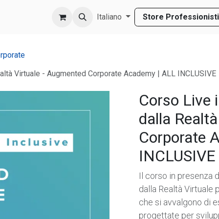
Store Professionisti
FAQ
Pubblicazioni
Chi Siamo
Italiano
Supporto
orporate
Realtà Virtuale - Augmented Corporate Academy | ALL INCLUSIVE
Corso Live 
dalla Realt
Corporate 
INCLUSIVE
Il corso in presenza 
dalla Realtà Virtuale p
che si avvalgono di e
progettate per svilup