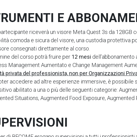
TRUMENTI E ABBONAME
partecipante riceverà un visore Meta Quest 3s da 128GB 
ilità comoda e sicura del visore, una custodia protettiva po
isore consegnati direttamente al corso.
mine del corso potrà fruire per
12 mesi
dell’abbonamento a 
ress Management Aumentato e Change Management Aume
vità privata del professionista, non per Organizzazioni Priv
oter accedere ad altre esperienze immersive, è possibile
sitivo abilitato a una o più delle seguenti categorie: Au
nted Situations, Augmented Food Exposure, Augmented 
PERVISIONI
ner di BECOME erogano supervisioni a tutti i professionisti 