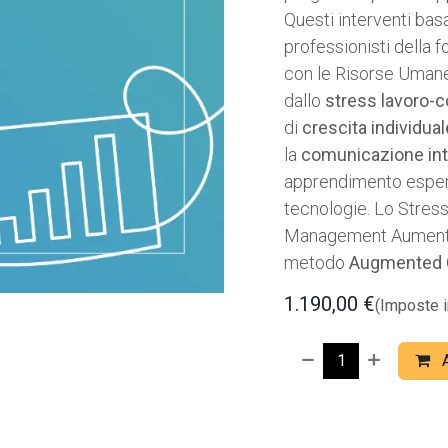
Questi interventi basa
professionisti della 
con le Risorse Umane,
dallo
stress lavoro-c
di
crescita individual
la
comunicazione inte
apprendimento esperi
tecnologie. Lo Stre
Management Aumentat
metodo
Augmented 
1.190,00
€
(Imposte i
A