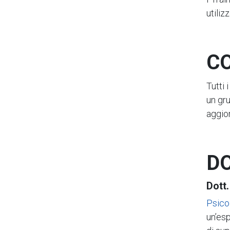
utiliz
C
Tutti 
un gru
aggior
D
Dott
Psico
un’es