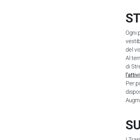
S
Ogni 
vestib
del v
Al ter
di St
l’atti
Per p
dispo
Augme
SU
I Trai