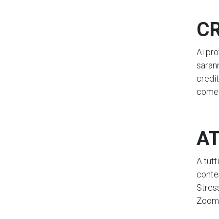
CR
Ai pro
saran
credit
come 
AT
A tutt
conten
Stres
Zoom 