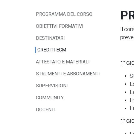
P
PROGRAMMA DEL CORSO
OBIETTIVI FORMATIVI
Il cor
preve
DESTINATARI
CREDITI ECM
ATTESTATO E MATERIALI
1° GI
STRUMENTI E ABBONAMENTI
S
L
SUPERVISIONI
L
COMMUNITY
I
L
DOCENTI
1° G
L