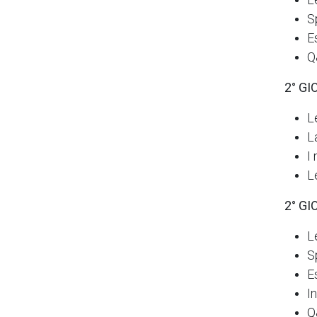
S
E
Q
2° GI
L
L
I
L
2° G
L
S
E
I
Q