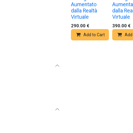
Aumentato
Aumenta
dalla Realtà
dalla Rea
Virtuale
Virtuale
290.00
€
390.00
€
Add to Cart
Add to
Add 