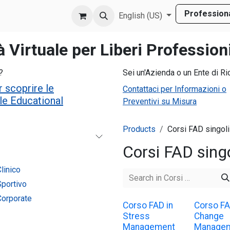
Profession
tions
FAQ
Publications
About
English (US)
Support
à Virtuale per Liberi Professioni
?
Sei un'Azienda o un Ente di Ri
r scoprire le
Contattaci per Informazioni o
le Educational
Preventivi su Misura
Products
Corsi FAD singoli
Corsi FAD sing
linico
Sportivo
Corporate
Corso FAD in
Corso FA
Stress
Change
Management
Manage