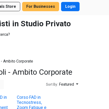
als Store
For Businesses
Login
sti in Studio Privato
cerca?
 - Ambito Corporate
oli - Ambito Corporate
Featured
Sort By:
D in
Corso FAD in
Tecnostress,
ment
Zoom Fatigue e