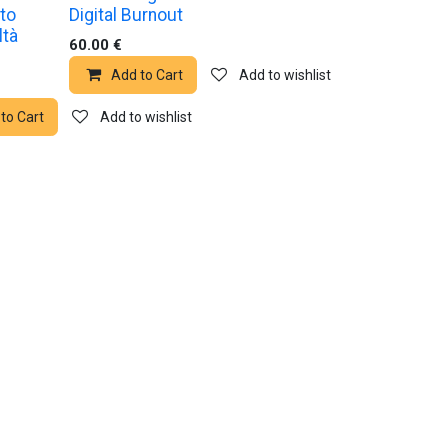
to
Digital Burnout
ltà
60.00
€
Add to Cart
Add to wishlist
 wishlist
to Cart
Add to wishlist