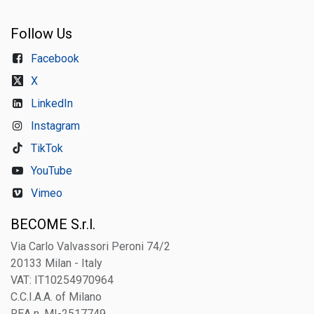
Follow Us
Facebook
X
LinkedIn
Instagram
TikTok
YouTube
Vimeo
BECOME S.r.l.
Via Carlo Valvassori Peroni 74/2
20133 Milan - Italy
VAT: IT10254970964
C.C.I.A.A. of Milano
REA n. MI-2517749